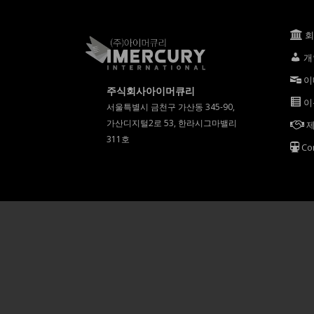
개
이
주식회사아이머큐리
이
서울특별시 금천구 가산동 345-90,
가산디지털2로 53, 한라시그마밸리
제
311호
Co