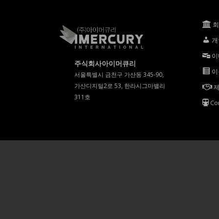
개
이
주식회사아이머큐리
이
서울특별시 금천구 가산동 345-90,
가산디지털2로 53, 한라시그마밸리
제
311호
Co