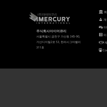
개
이
주식회사아이머큐리
이
서울특별시 금천구 가산동 345-90,
가산디지털2로 53, 한라시그마밸리
제
311호
Co